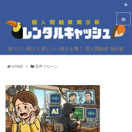
メニュ
借りたい個人と貸したい個人を繋ぐ 個人間融資 掲示板
サイド
HOME
>
音声クローン
前へ
次へ
検索