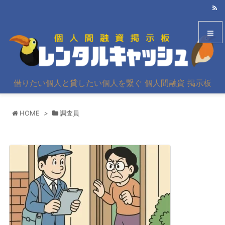
メニュ
借りたい個人と貸したい個人を繋ぐ 個人間融資 掲示板
サイド
HOME
>
調査員
前へ
次へ
検索