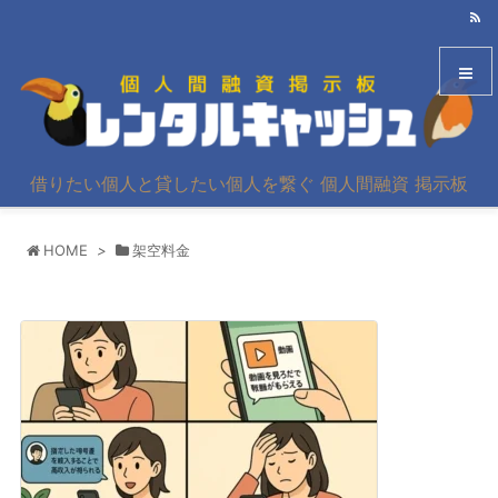
メニュ
借りたい個人と貸したい個人を繋ぐ 個人間融資 掲示板
サイド
HOME
>
架空料金
前へ
次へ
検索