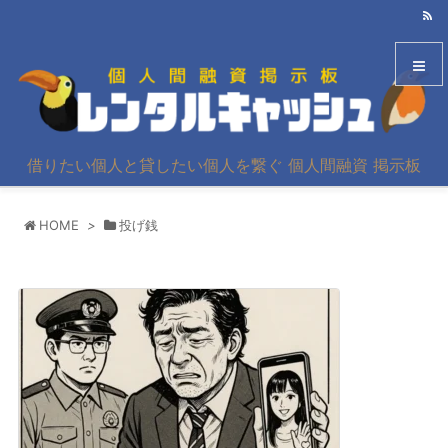
メニュ
借りたい個人と貸したい個人を繋ぐ 個人間融資 掲示板
サイド
HOME
>
投げ銭
前へ
次へ
検索