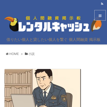
メニュ
借りたい個人と貸したい個人を繋ぐ 個人間融資 掲示板
サイド
HOME
>
小説
前へ
次へ
検索