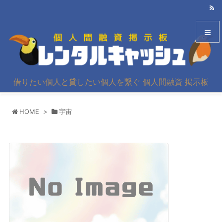
メニュ
借りたい個人と貸したい個人を繋ぐ 個人間融資 掲示板
サイド
HOME
>
宇宙
前へ
次へ
検索