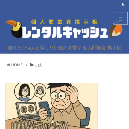
メニュ
借りたい個人と貸したい個人を繋ぐ 個人間融資 掲示板
サイド
HOME
>
古銭
前へ
次へ
検索