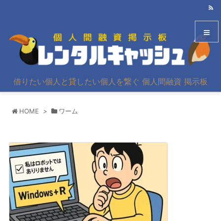
メニュ
借りたい個人と貸したい個人を繋ぐ 個人間融資 掲示板
サイド
HOME
>
ワーム
前へ
次へ
検索