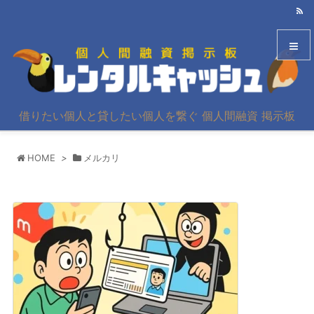
メニュ
借りたい個人と貸したい個人を繋ぐ 個人間融資 掲示板
サイド
HOME
>
メルカリ
前へ
次へ
検索