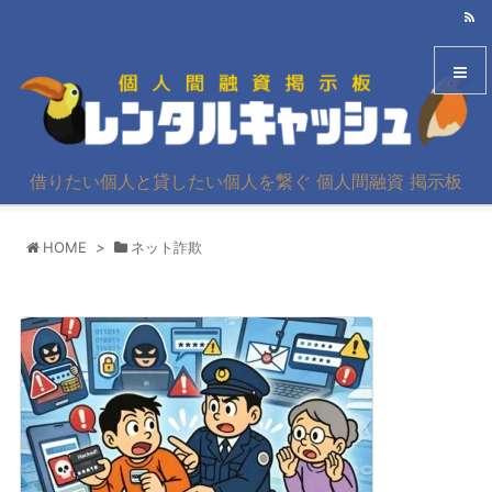
メニュ
借りたい個人と貸したい個人を繋ぐ 個人間融資 掲示板
サイド
HOME
>
ネット詐欺
前へ
次へ
検索