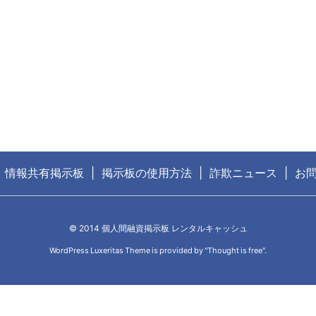
情報共有掲示板
掲示板の使用方法
詐欺ニュース
お
©
2014
個人間融資掲示板 レンタルキャッシュ
WordPress Luxeritas Theme is provided by "
Thought is free
".