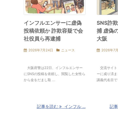
インフルエンサーに虚偽
SNS詐
投稿依頼か 詐欺容疑で会
捕 虚偽
社役員ら再逮捕
大阪
2026年7月24日
ニュース
2026年7
大阪府警は22日、インフルエンサー
交流サイト（
にSNSの投稿を依頼し、閲覧した女性ら
ーに成り済ま
から金をだまし取 ...
講義代名目でフォ
記事を読む
インフル ...
記