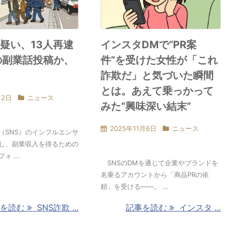
欺疑い、13人再逮
インスタDMで“PR案
の副業話投稿か、
件”を受けた女性が「これ
詐欺だ」と気づいた瞬間
とは。あえて乗っかって
月2日
ニュース
みた“興味深い結末”
2025年11月6日
ニュース
SNS）のインフルエンサ
し、副業収入を得るための
 ...
SNSのDMを通じて企業やブランドを
名乗るアカウントから「商品PRの依
頼」を受ける――。 ...
事を読む
SNS詐欺 ...
記事を読む
インスタ ...