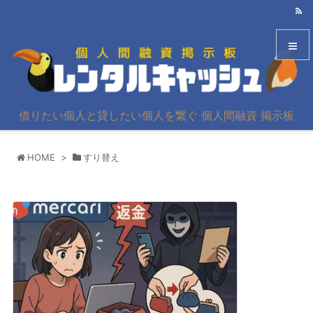
メニュ
借りたい個人と貸したい個人を繋ぐ 個人間融資 掲示板
サイド
HOME
>
すり替え
前へ
次へ
検索