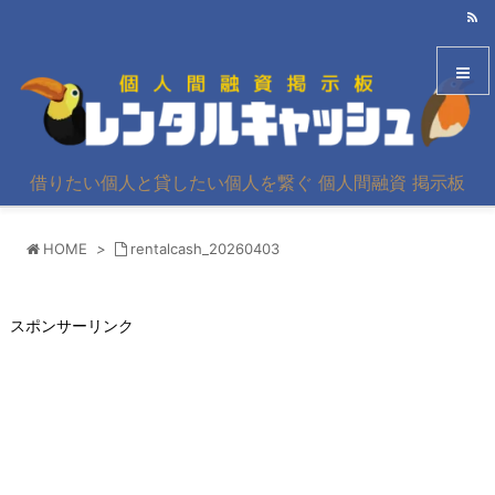
メニュ
借りたい個人と貸したい個人を繋ぐ 個人間融資 掲示板
サイド
HOME
>
rentalcash_20260403
前へ
次へ
スポンサーリンク
検索