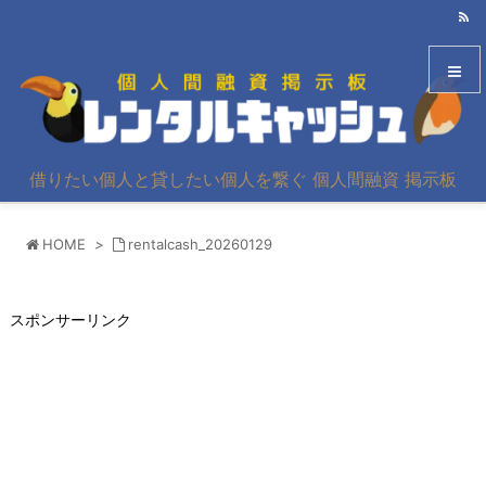
メニュ
借りたい個人と貸したい個人を繋ぐ 個人間融資 掲示板
サイド
HOME
>
rentalcash_20260129
前へ
次へ
スポンサーリンク
検索