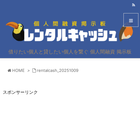
メニュ
借りたい個人と貸したい個人を繋ぐ 個人間融資 掲示板
サイド
HOME
>
rentalcash_20251009
前へ
次へ
スポンサーリンク
検索