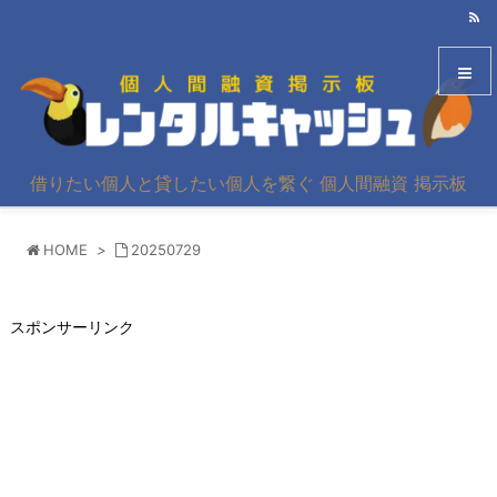
メニュ
借りたい個人と貸したい個人を繋ぐ 個人間融資 掲示板
サイド
HOME
>
20250729
前へ
次へ
スポンサーリンク
検索