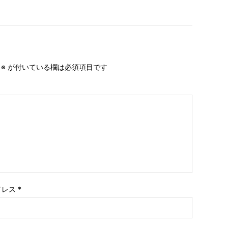
。
※
が付いている欄は必須項目です
ドレス
*